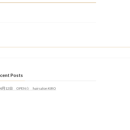
cent Posts
4月12日 OPEN☆ hairsalon KIRO