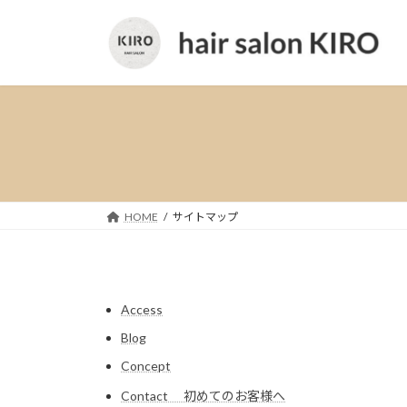
コ
ナ
ン
ビ
テ
ゲ
ン
ー
ツ
シ
へ
ョ
ス
ン
キ
に
ッ
移
プ
動
HOME
サイトマップ
Access
Blog
Concept
Contact 初めてのお客様へ